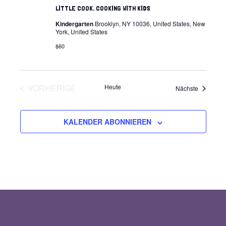
NAVIGATION
LITTLE COOK. COOKING WITH KIDS
Kindergarten
Brooklyn, NY 10036, United States, New
York, United States
$60
VORHERIGE
Heute
Veranstal
Nächste
VERANSTALTUNGEN
KALENDER ABONNIEREN