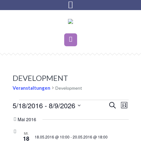
DEVELOPMENT
Veranstaltungen
Development
VERANSTALTUNGEN
5/18/2016
 - 
8/9/2026
VERANSTAL
VERANS
SUCHE
LISTE
ANSICH
SUCHE
Datum
NAVIGAT
Mai 2016
UND
wählen.
ANSICHTEN,
MI.
18.05.2016 @ 10:00
-
20.05.2016 @ 18:00
18